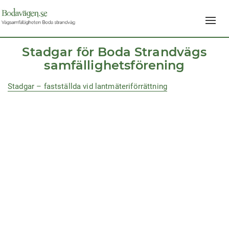
Navig
av/på
Stadgar för Boda Strandvägs
samfällighetsförening
Stadgar – fastställda vid lantmäteriförrättning