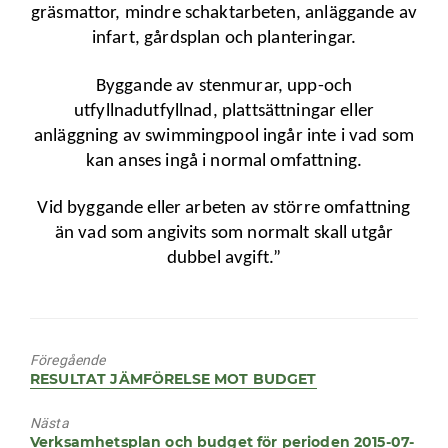
gräsmattor, mindre schaktarbeten, anläggande av
infart, gårdsplan och planteringar.
Byggande av stenmurar, upp-och
utfyllnadutfyllnad, plattsättningar eller
anläggning av swimmingpool ingår inte i vad som
kan anses ingå i normal omfattning.
Vid byggande eller arbeten av större omfattning
än vad som angivits som normalt skall utgår
dubbel avgift.”
Föregående
Föregående
RESULTAT JÄMFÖRELSE MOT BUDGET
inlägg:
Nästa
Nästa
Verksamhetsplan och budget för perioden 2015-07-