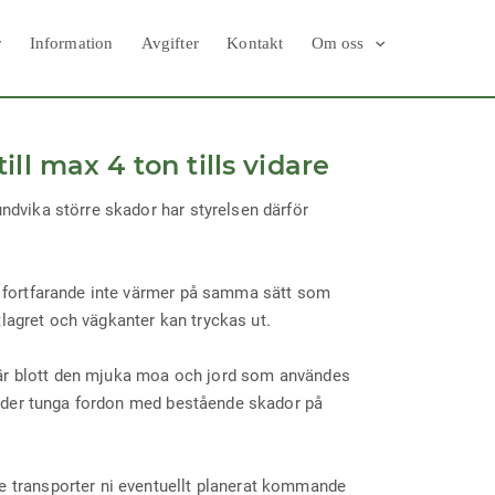
r
Information
Avgifter
Kontakt
Om oss
ll max 4 ton tills vidare
ndvika större skador har styrelsen därför
n fortfarande inte värmer på samma sätt som
itlagret och vägkanter kan tryckas ut.
er är blott den mjuka moa och jord som användes
 under tunga fordon med bestående skador på
e transporter ni eventuellt planerat kommande