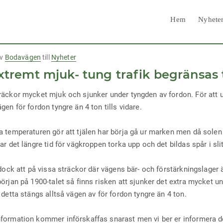
Hem
Nyhete
v
Bodavägen
till
Nyheter
tremt mjuk- tung trafik begränsas ti
räckor mycket mjuk och sjunker under tyngden av fordon. För att u
gen för fordon tyngre än 4 ton tills vidare.
a temperaturen gör att tjälen har börja gå ur marken men då sole
ar det längre tid för vägkroppen torka upp och det bildas spår i sl
t dock att på vissa sträckor där vägens bär- och förstärkningslag
början på 1900-talet så finns risken att sjunker det extra mycket
 detta stängs alltså vägen av för fordon tyngre än 4 ton.
formation kommer införskaffas snarast men vi ber er informera d