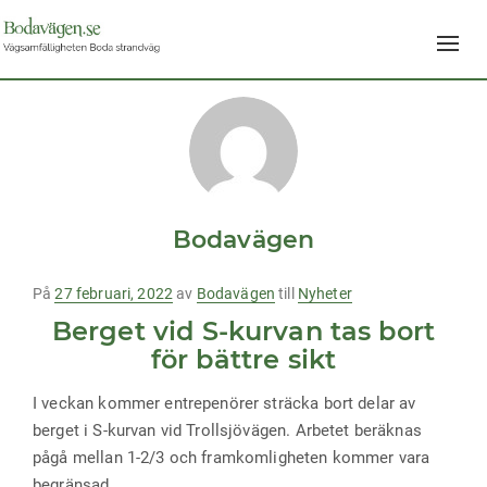
Navig
av/på
Bodavägen
Publicerad
På
27 februari, 2022
av
Bodavägen
till
Nyheter
på
Berget vid S-kurvan tas bort
för bättre sikt
I veckan kommer entrepenörer sträcka bort delar av
berget i S-kurvan vid Trollsjövägen. Arbetet beräknas
pågå mellan 1-2/3 och framkomligheten kommer vara
begränsad.