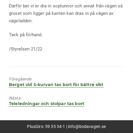
Därför ber vi er dra in soptunnor och annat från vägen så
gruset som ligger på kanten kan dras in på vägen av
vägsladden.
Tack på förhand.
/Styrelsen 21/22
Föregående
Föregående
Berget vid S-kurvan tas bort för bättre sikt
inlägg:
Nästa
Nästa
Teleledningar och stolpar tas bort
inlägg:
PlusGiro: 59 35 34-1 |
info@bodavagen.se