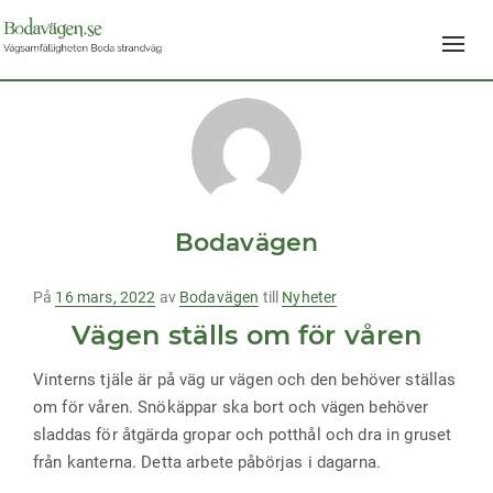
Navig
av/på
Bodavägen
Publicerad
På
16 mars, 2022
av
Bodavägen
till
Nyheter
på
Vägen ställs om för våren
Vinterns tjäle är på väg ur vägen och den behöver ställas
om för våren. Snökäppar ska bort och vägen behöver
sladdas för åtgärda gropar och potthål och dra in gruset
från kanterna. Detta arbete påbörjas i dagarna.